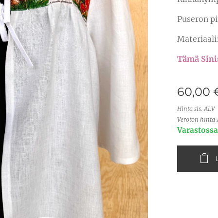
Puseron p
Materiaali
Tämä Sini
60,00
Hinta sis. ALV
Veroton hinta 
Varastossa