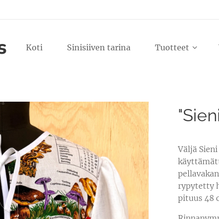
s
Koti
Sinisiiven tarina
Tuotteet
"Sien
Väljä Sien
käyttämätt
pellavakan
rypytetty 
pituus 48 
Rinnanymp