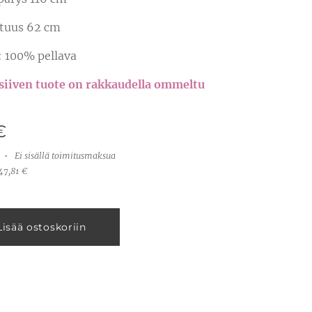
ituus 62 cm
: 100% pellava
siiven tuote on rakkaudella ommeltu
❤️
€
Ei sisällä toimitusmaksua
47,81 €
Lisää ostoskoriin