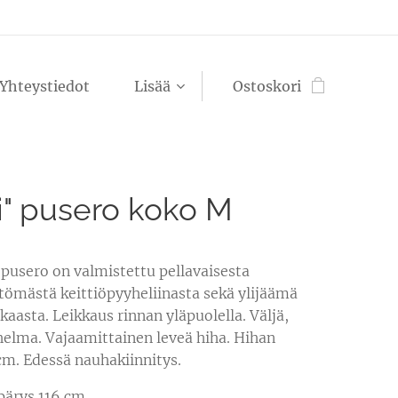
Yhteystiedot
Lisää
Ostoskori
i" pusero koko M
i pusero on valmistettu pellavaisesta
ömästä keittiöpyyheliinasta sekä ylijäämä
kaasta. Leikkaus rinnan yläpuolella. Väljä,
helma. Vajaamittainen leveä hiha. Hihan
cm. Edessä nauhakiinnitys.
ärys 116 cm