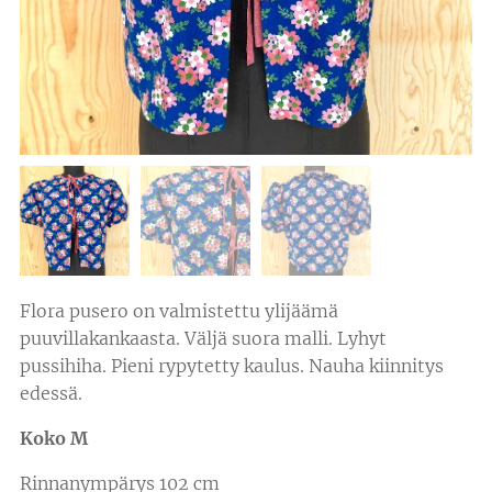
Flora pusero on valmistettu ylijäämä
puuvillakankaasta. Väljä suora malli. Lyhyt
pussihiha. Pieni rypytetty kaulus. Nauha kiinnitys
edessä.
Koko M
Rinnanympärys 102 cm