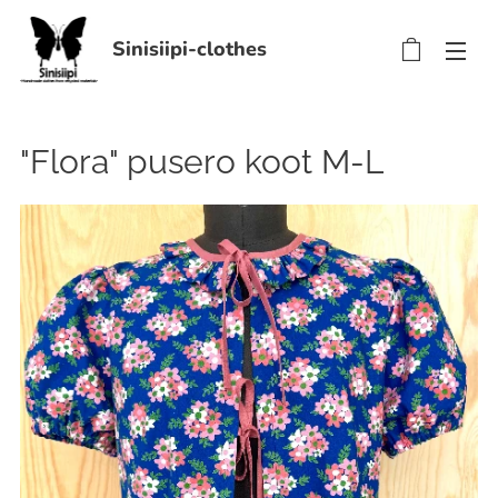
Sinisiipi-clothes
"Flora" pusero koot M-L